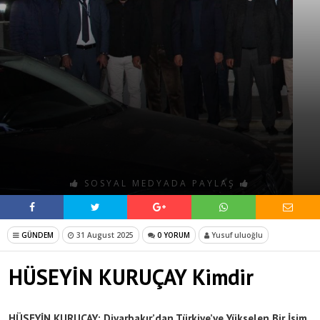
SOSYAL MEDYADA PAYLAŞ
GÜNDEM
31 August 2025
0 YORUM
Yusuf uluoğlu
HÜSEYİN KURUÇAY Kimdir
HÜSEYİN KURUÇAY: Diyarbakır’dan Türkiye’ye Yükselen Bir İsim