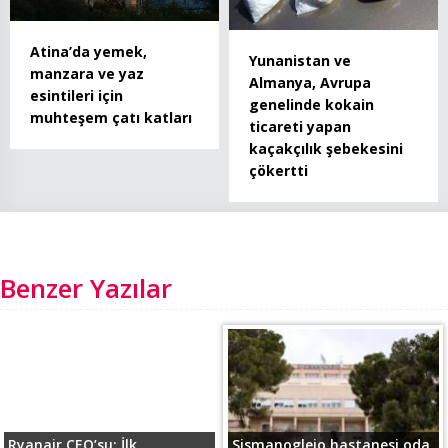
Atina’da yemek,
Yunanistan ve
manzara ve yaz
Almanya, Avrupa
esintileri için
genelinde kokain
muhteşem çatı katları
ticareti yapan
kaçakçılık şebekesini
çökertti
Benzer Yazılar
Ryanair CEO’su: İlk
Sismanogleio hastanesi oda