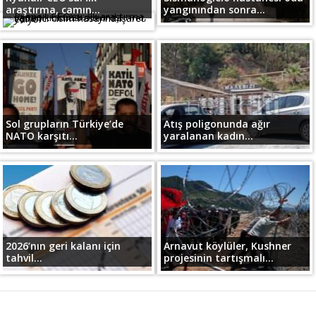
araştırma, camın...
yangınından sonra...
Sol grupların Türkiye’de
Atış poligonunda ağır
NATO karşıtı...
yaralanan kadın...
2026’nın geri kalanı için
Arnavut köylüler, Kushner
tahvil...
projesinin tartışmalı...