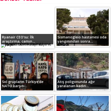
Ryanair CEO’su: İlk
Sismanogleio hastanesi oda
araştırma, camın...
yangınından sonra...
Sol grupların Türkiye’de
Atış poligonunda ağır
NATO karşıtı...
yaralanan kadın...