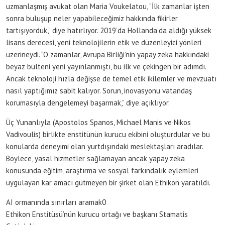
uzmanlaşmış avukat olan Maria Voukelatou, “İlk zamanlar işten
sonra buluşup neler yapabileceğimiz hakkında fikirler
tartışıyorduk,” diye hatırlıyor. 2019’da Hollanda’da aldığı yüksek
lisans derecesi, yeni teknolojilerin etik ve düzenleyici yönleri
üzerineydi. “O zamanlar, Avrupa Birliği’nin yapay zeka hakkındaki
beyaz bülteni yeni yayınlanmıştı, bu ilk ve çekingen bir adımdı.
Ancak teknoloji hızla değişse de temel etik ikilemler ve mevzuatı
nasıl yaptığımız sabit kalıyor. Sorun, inovasyonu vatandaş
korumasıyla dengelemeyi başarmak,” diye açıklıyor.
Üç Yunanlıyla (Apostolos Spanos, Michael Manis ve Nikos
Vadivoulis) birlikte enstitünün kurucu ekibini oluşturdular ve bu
konularda deneyimi olan yurtdışındaki meslektaşları aradılar.
Böylece, yasal hizmetler sağlamayan ancak yapay zeka
konusunda eğitim, araştırma ve sosyal farkındalık eylemleri
uygulayan kar amacı gütmeyen bir şirket olan Ethikon yaratıldı.
AI ormanında sınırları aramak0
Ethikon Enstitüsü’nün kurucu ortağı ve başkanı Stamatis