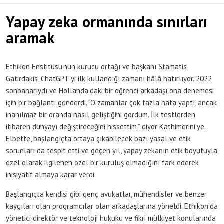
Yapay zeka ormanında sınırları
aramak
Ethikon Enstitüsü’nün kurucu ortağı ve başkanı Stamatis
Gatirdakis, ChatGPT’yi ilk kullandığı zamanı hâlâ hatırlıyor. 2022
sonbaharıydı ve Hollanda’daki bir öğrenci arkadaşı ona denemesi
için bir bağlantı gönderdi. “O zamanlar çok fazla hata yaptı, ancak
inanılmaz bir oranda nasıl geliştiğini gördüm. İlk testlerden
itibaren dünyayı değiştireceğini hissettim,” diyor Kathimerini’ye.
Elbette, başlangıçta ortaya çıkabilecek bazı yasal ve etik
sorunları da tespit etti ve geçen yıl, yapay zekanın etik boyutuyla
özel olarak ilgilenen özel bir kuruluş olmadığını fark ederek
inisiyatif almaya karar verdi.
Başlangıçta kendisi gibi genç avukatlar, mühendisler ve benzer
kaygıları olan programcılar olan arkadaşlarına yöneldi. Ethikon’da
yönetici direktör ve teknoloji hukuku ve fikri mülkiyet konularında