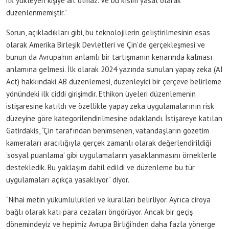
ilk yükleyen kişiye ait olmaz. Ve bu kısım yasal olarak
düzenlenmemiştir.”
Sorun, açıkladıkları gibi, bu teknolojilerin geliştirilmesinin esas
olarak Amerika Birleşik Devletleri ve Çin’de gerçekleşmesi ve
bunun da Avrupa’nın anlamlı bir tartışmanın kenarında kalması
anlamına gelmesi. İlk olarak 2024 yazında sunulan yapay zeka (AI
Act) hakkındaki AB düzenlemesi, düzenleyici bir çerçeve belirleme
yönündeki ilk ciddi girişimdir. Ethikon üyeleri düzenlemenin
istişaresine katıldı ve özellikle yapay zeka uygulamalarının risk
düzeyine göre kategorilendirilmesine odaklandı. İstişareye katılan
Gatirdakis, “Çin tarafından benimsenen, vatandaşların gözetim
kameraları aracılığıyla gerçek zamanlı olarak değerlendirildiği
‘sosyal puanlama’ gibi uygulamaların yasaklanmasını örneklerle
destekledik. Bu yaklaşım dahil edildi ve düzenleme bu tür
uygulamaları açıkça yasaklıyor” diyor.
“Nihai metin yükümlülükleri ve kuralları belirliyor. Ayrıca ciroya
bağlı olarak katı para cezaları öngörüyor. Ancak bir geçiş
dönemindeyiz ve hepimiz Avrupa Birliği’nden daha fazla yönerge