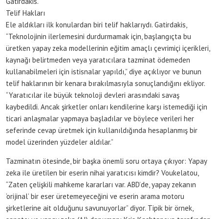
Gatirdakis.
Telif Hakları
Ele aldıkları ilk konulardan biri telif haklarıydı. Gatirdakis,
“Teknolojinin ilerlemesini durdurmamak için, başlangıçta bu
üretken yapay zeka modellerinin eğitim amaçlı çevrimiçi içerikleri,
kaynağı belirtmeden veya yaratıcılara tazminat ödemeden
kullanabilmeleri için istisnalar yapıldı,” diye açıklıyor ve bunun
telif haklarının bir kenara bırakılmasıyla sonuçlandığını ekliyor.
“Yaratıcılar ile büyük teknoloji devleri arasındaki savaş
kaybedildi. Ancak şirketler onları kendilerine karşı istemediği için
ticari anlaşmalar yapmaya başladılar ve böylece verileri her
seferinde cevap üretmek için kullanıldığında hesaplanmış bir
model üzerinden yüzdeler aldılar.”
Tazminatın ötesinde, bir başka önemli soru ortaya çıkıyor: Yapay
zeka ile üretilen bir eserin nihai yaratıcısı kimdir? Voukelatou,
“Zaten çelişkili mahkeme kararları var. ABD’de, yapay zekanın
‘orijinal’ bir eser üretemeyeceğini ve eserin arama motoru
şirketlerine ait olduğunu savunuyorlar” diyor. Tipik bir örnek,