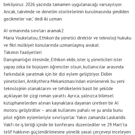
bekliyoruz. 2026 yazında tamamen uygulanacağı varsayılıyor.
Ancak, takvimde ve denetim otoritelerinin kurulmasında şimdiden
gecikmeler var,” dedi iki uzman.
AI ormanında sınırları aramak2
Maria Voukelatou, Ethikon’da yönetici direktör ve teknoloji hukuku
ve fikri mülkiyet konularında uzmanlaşmış avukat.
Takımın faaliyetleri
Danışmanlığın ötesinde, Ethikon ekibi, ister iş yöneticileri ister
yapay zeka ile büyüyen öğrenciler olsun, kullanıcılar arasında
farkındalık yaratmak için bir dizi eylem geliştiriyor. Ekibin
yöneticileri, Antikythera Mekanizması’ndan esinlenerek bu yeni
teknolojinin olanaklarını ve tehlikelerini basit bir şekilde
açıklayan bir çizgi roman yarattı. Ayrıca, yalnızca bilimsel
kütüphanelerden alınan kaynaklara dayanan üretken bir AI
motoru geliştirdiler – ancak kullanımı pahalı ve şu anda bunu
pilot eğitim eylemleriyle sınırlıyorlar. Yakın zamanda Laskaridis
Vakfı ile iş birliği içinde bir konferans düzenlediler ve 29 Mart’ta
telif hakkının güçlendirilmesine yönelik yasal çerçeveyi inceleyen