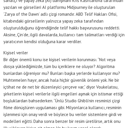
sanatçı ve yapay zeka (AI) danışmanı Kris Kashtanova tarafından
yazılan ve görselleri AI platformu Midjourney ile oluşturulan
‘Zarya of the Dawn’ adlı çizgi romandır. ABD Telif Hakları Ofisi,
kitabındaki görsellerin yalnızca yapay zeka tarafından
oluşturulduğunu öğrendiğinde telif hakkı başvurusunu reddetti.
Aksine, Çin’de, ilgili davalarda, kullanıcı tam talimatları verdiği için
yaratıcının kendisi olduğuna karar verdiler.
Kişisel veriler
Bir diğer önemli konu ise kişisel verilerin korunması. “Not veya
dosya yüklediğimizde, tüm bu içeriklere ne oluyor? Algoritma
bunlardan öğreniyor mu? Bunları başka yerlerde kullanıyor mu?
Muhtemelen hayır, ancak hala hiçbir güvenlik önlemi yok. Ne bir
içtihat ne de net bir düzenleyici çerçeve var,” diyor Voukelatou,
şirketlerin kişisel verilerle ilgili engelleri aşmak için istismar ettiği
boşluklardan bahsederken. “Ünlü Studio Ghibli’nin resminizi çizgi
filme dönüştüren uygulaması gibi. Milyonlarca kullanıcı, resminin
işlenmesi için onay verdi ve böylece bu veriler sistemlere girdi ve
modelleri eğitti. Daha sonra benzer bir resim üretilirse, artık onu