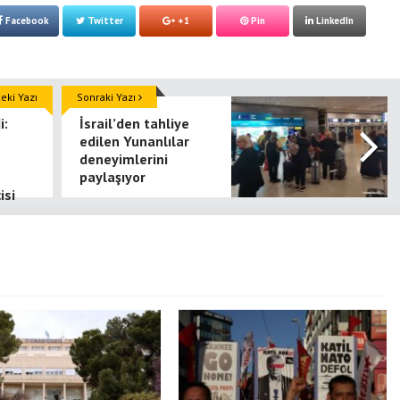
Facebook
Twitter
+1
Pin
LinkedIn
ki Yazı
Sonraki Yazı
i:
İsrail’den tahliye
edilen Yunanlılar
deneyimlerini
paylaşıyor
isi