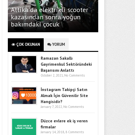
Attika’da elektrikli scooter
kazasından sonra yoğun
bakımdaki çocuk
ÇOK OKUNAN
YORUM
Ramazan Sakallı
Gayrimenkul Sektöründeki
Başarısını Anlattı
October 2, 2021,
No Comments
İnstagram Takipçi Satın
Almak İçin Güvenilir Site
Hangisidir?
January 7, 2022,
No Comments
Düzce evlere ek iş veren
firmalar
January 14, 2018,
8 Comments