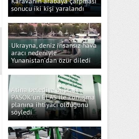
Karavanın arabaya çarpması
sonucu iki kişi yaralandı
Ukrayna, deniz insansız hava
aracı nedeniyle
Yunanistan’dan özür diledi
Atina belediye başkanı
PASOK’un ELAS ile konuşma
planına ihtiyacı olduğunu
söyledi