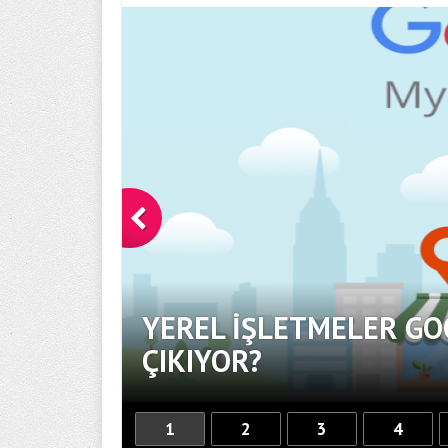
YEREL İŞLETMELER GO
OR
ÇIKIYOR?
1
2
3
4