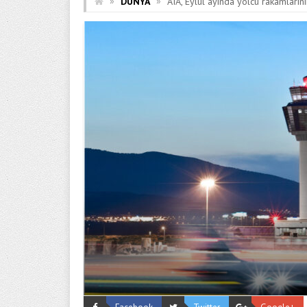
»
»
DÜNYA
AIA, Eylül ayında yolcu rakamların