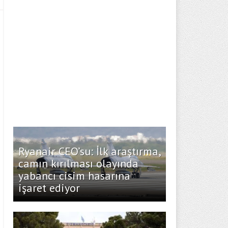
Ryanair CEO’su: İlk araştırma,
camın kırılması olayında
yabancı cisim hasarına
işaret ediyor