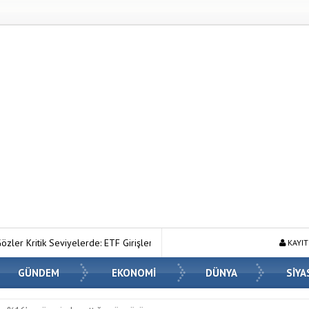
e: ETF Girişleri ve Makro Riskler Fiyatı Nasıl Etkiliyor?
Ahmet Hanifo
KAYIT
GÜNDEM
EKONOMİ
DÜNYA
SİYA