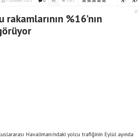
7 October 2023
0
1057
-
+
cu rakamlarının %16’nın
görüyor
uslararası Havalimanı’ndaki yolcu trafiğinin Eylül ayında