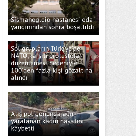
Sismanogleio hastanesi oda
yangınından sonra boşaltıldı
Sol grupların Türkiye’de
NATO karşıtı protestolar
düzenlemesi nedeniyle
100’den fazla kişi gözaltına
alındı
Atış poligonunda ağır
yaralanan kadın hayatını
kaybetti