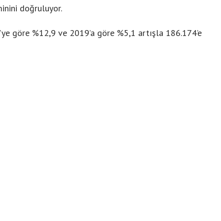
minini doğruluyor.
ye göre %12,9 ve 2019’a göre %5,1 artışla 186.174’e