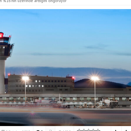
ın %16’nın üzerinde arttığını öngörüyor