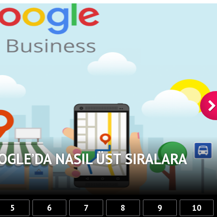
OGLE’DA NASIL ÜST SIRALARA
5
6
7
8
9
10