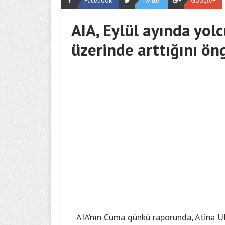
Facebook
Twitter
Google+
AIA, Eylül ayında yol
üzerinde arttığını ön
AIA’nın Cuma günkü raporunda, Atina Ul