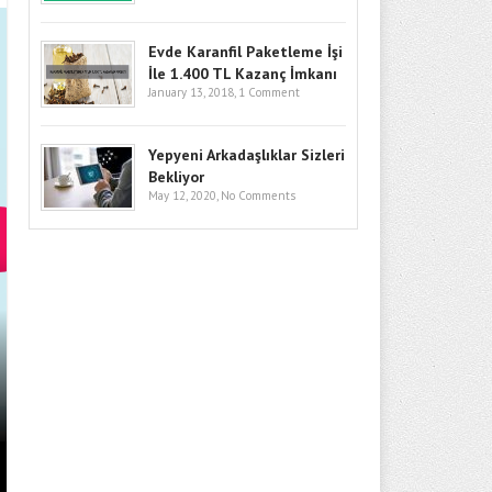
Evde Karanfil Paketleme İşi
İle 1.400 TL Kazanç İmkanı
January 13, 2018,
1 Comment
Yepyeni Arkadaşlıklar Sizleri
Bekliyor
May 12, 2020,
No Comments
BITCOIN’DE GÖZLER KRITIK SEV
GIRIŞLERI VE MAKRO RISKLER F