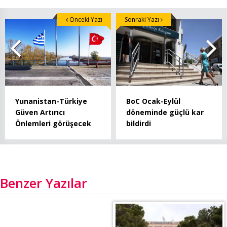
Önceki Yazı
Sonraki Yazı
Yunanistan-Türkiye
BoC Ocak-Eylül
Güven Artırıcı
döneminde güçlü kar
Önlemleri görüşecek
bildirdi
Benzer Yazılar