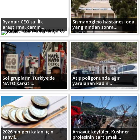
Ryanair CEO’su: İlk
Sismanogleio hastanesi oda
araştırma, camın...
yangınından sonra...
Sol grupların Türkiye’de
Atış poligonunda ağır
NATO karşıtı...
yaralanan kadın...
2026’nın geri kalanı için
Arnavut köylüler, Kushner
tahvil...
projesinin tartışmalı...