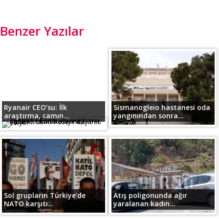
Benzer Yazılar
Ryanair CEO’su: İlk
Sismanogleio hastanesi oda
araştırma, camın...
yangınından sonra...
Sol grupların Türkiye’de
Atış poligonunda ağır
NATO karşıtı...
yaralanan kadın...