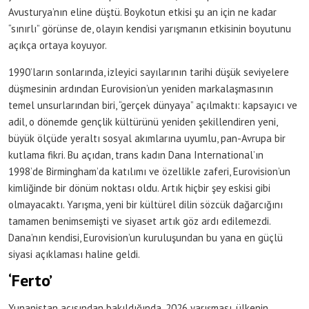
Avusturya’nın eline düştü. Boykotun etkisi şu an için ne kadar
“sınırlı” görünse de, olayın kendisi yarışmanın etkisinin boyutunu
açıkça ortaya koyuyor.
1990’ların sonlarında, izleyici sayılarının tarihi düşük seviyelere
düşmesinin ardından Eurovision’un yeniden markalaşmasının
temel unsurlarından biri, “gerçek dünyaya” açılmaktı: kapsayıcı ve
adil, o dönemde gençlik kültürünü yeniden şekillendiren yeni,
büyük ölçüde yeraltı sosyal akımlarına uyumlu, pan-Avrupa bir
kutlama fikri. Bu açıdan, trans kadın Dana International’ın
1998’de Birmingham’da katılımı ve özellikle zaferi, Eurovision’un
kimliğinde bir dönüm noktası oldu. Artık hiçbir şey eskisi gibi
olmayacaktı. Yarışma, yeni bir kültürel dilin sözcük dağarcığını
tamamen benimsemişti ve siyaset artık göz ardı edilemezdi.
Dana’nın kendisi, Eurovision’un kuruluşundan bu yana en güçlü
siyasi açıklaması haline geldi.
‘Ferto’
Yunanistan açısından bakıldığında, 2026 yarışması, ülkenin