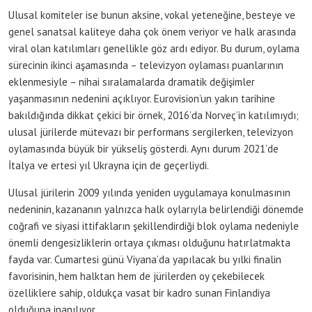
Ulusal komiteler ise bunun aksine, vokal yeteneğine, besteye ve
genel sanatsal kaliteye daha çok önem veriyor ve halk arasında
viral olan katılımları genellikle göz ardı ediyor. Bu durum, oylama
sürecinin ikinci aşamasında – televizyon oylaması puanlarının
eklenmesiyle – nihai sıralamalarda dramatik değişimler
yaşanmasının nedenini açıklıyor. Eurovision’un yakın tarihine
bakıldığında dikkat çekici bir örnek, 2016’da Norveç’in katılımıydı;
ulusal jürilerde mütevazı bir performans sergilerken, televizyon
oylamasında büyük bir yükseliş gösterdi. Aynı durum 2021’de
İtalya ve ertesi yıl Ukrayna için de geçerliydi.
Ulusal jürilerin 2009 yılında yeniden uygulamaya konulmasının
nedeninin, kazananın yalnızca halk oylarıyla belirlendiği dönemde
coğrafi ve siyasi ittifakların şekillendirdiği blok oylama nedeniyle
önemli dengesizliklerin ortaya çıkması olduğunu hatırlatmakta
fayda var. Cumartesi günü Viyana’da yapılacak bu yılki finalin
favorisinin, hem halktan hem de jürilerden oy çekebilecek
özelliklere sahip, oldukça vasat bir kadro sunan Finlandiya
olduğuna inanılıyor.