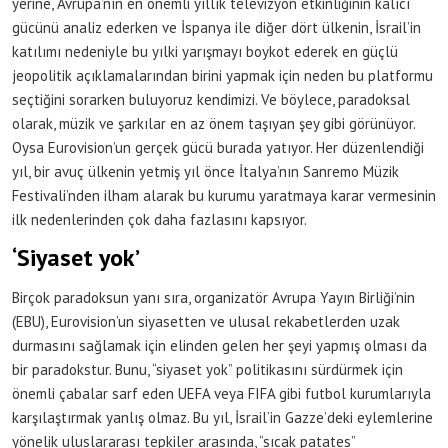
yerine, Avrupa’nın en önemli yıllık televizyon etkinliğinin kalıcı
gücünü analiz ederken ve İspanya ile diğer dört ülkenin, İsrail’in
katılımı nedeniyle bu yılki yarışmayı boykot ederek en güçlü
jeopolitik açıklamalarından birini yapmak için neden bu platformu
seçtiğini sorarken buluyoruz kendimizi. Ve böylece, paradoksal
olarak, müzik ve şarkılar en az önem taşıyan şey gibi görünüyor.
Oysa Eurovision’un gerçek gücü burada yatıyor. Her düzenlendiği
yıl, bir avuç ülkenin yetmiş yıl önce İtalya’nın Sanremo Müzik
Festivali’nden ilham alarak bu kurumu yaratmaya karar vermesinin
ilk nedenlerinden çok daha fazlasını kapsıyor.
‘Siyaset yok’
Birçok paradoksun yanı sıra, organizatör Avrupa Yayın Birliği’nin
(EBU), Eurovision’un siyasetten ve ulusal rekabetlerden uzak
durmasını sağlamak için elinden gelen her şeyi yapmış olması da
bir paradokstur. Bunu, “siyaset yok” politikasını sürdürmek için
önemli çabalar sarf eden UEFA veya FIFA gibi futbol kurumlarıyla
karşılaştırmak yanlış olmaz. Bu yıl, İsrail’in Gazze’deki eylemlerine
yönelik uluslararası tepkiler arasında, “sıcak patates”