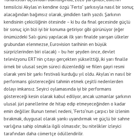
temsilcisi Akylas’ın kendine özgü “Ferto” şarkısıyla nasıl bir sonuç
alacağından bağımsız olarak, şimdiden tarih yazdı. Şarkının
kendisinin çekiciliğinin ötesinde – ki bu da final gecesinde güçlü
bir sonuç için bizi iyi bir konuma getiriyor gibi görünüyor (eğer
önümüzdeki Salı günü yapılacak ilk yarı finalde yarışan ülkeler
grubundan elenmezse, Eurovision tarihinin en büyük
sürprizlerinden biri olacak) – bu her şeyden önce, devlet
televizyonu ERT’nin çıtayı gerçekten yükselttiği, iki yarı finalle
örnek bir ulusal seçim süreci düzenlediği ve fiilen gayri resmi
olarak yeni bir şarkı festivali kurduğu yıl oldu. Akylas’ın nasıl bir
performans göstereceğini tahmin etmek çeşitli nedenlerden
dolayı imkansız. Seyirci oylamasında iyi bir performans
göstereceği kesin olarak kabul ediliyor, ancak uzmanlar şarkının
ulusal jüri panellerine de hitap edip etmeyeceğinden o kadar
emin değiller. Bunun temel nedeni, “Ferto”nun çarpıcı bir izlenim
bırakmak, duygusal olarak yankı uyandırmak ve güçlü bir sahne
varlığına sahip olmakla ilgili olmasıdır; bu nitelikler izleyici
tarafından daha cömertçe ödüllendirilir.