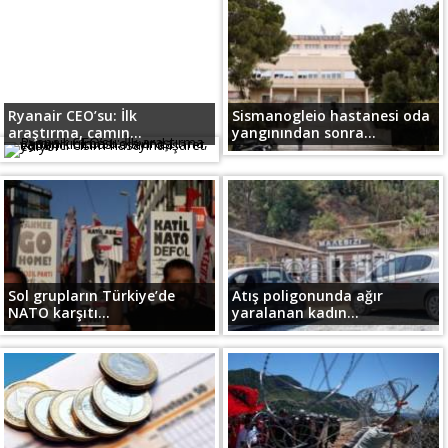
Ryanair CEO’su: İlk
Sismanogleio hastanesi oda
araştırma, camın...
yangınından sonra...
Sol grupların Türkiye’de
Atış poligonunda ağır
NATO karşıtı...
yaralanan kadın...