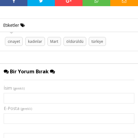
Etiketler
cinayet
kadınlar
Mart
öldürüldü
türkiye
Bir Yorum Bırak
İsim
(gerekli)
E-Posta
(gerekli)