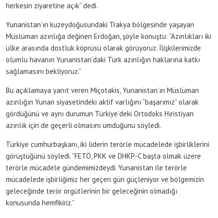
herkesin ziyaretine açık” dedi.
Yunanistan’ın kuzeydoğusundaki Trakya bölgesinde yaşayan
Müslüman azınlığa değinen Erdoğan, şöyle konuştu: “Azınlıkları iki
ülke arasında dostluk köprüsü olarak görüyoruz. İlişkilerimizde
olumlu havanın Yunanistan’daki Türk azınlığın haklarına katkı
sağlamasını bekliyoruz.”
Bu açıklamaya yanıt veren Miçotakis, Yunanistan’ın Müslüman
azınlığın Yunan siyasetindeki aktif varlığını “başarımız” olarak
gördüğünü ve aynı durumun Türkiye’deki Ortodoks Hıristiyan
azınlık için de geçerli olmasını umduğunu söyledi.
Türkiye cumhurbaşkanı, iki liderin terörle mücadelede işbirliklerini
görüştüğünü söyledi. “FETÖ, PKK ve DHKP-C başta olmak üzere
terörle mücadele gündemimizdeydi. Yunanistan ile terörle
mücadelede işbirliğimiz her geçen gün güçleniyor ve bölgemizin
geleceğinde terör örgütlerinin bir geleceğinin olmadığı
konusunda hemfikiriz.”