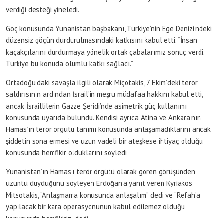
verdiği desteği yineledi.
Göç konusunda Yunanistan başbakanı, Türkiye’nin Ege Denizi’ndeki
düzensiz göçün durdurulmasındaki katkısını kabul etti. “İnsan
kaçakçılarını durdurmaya yönelik ortak çabalarımız sonuç verdi.
Türkiye bu konuda olumlu katkı sağladı.”
Ortadoğu’daki savaşla ilgili olarak Miçotakis, 7 Ekim’deki terör
saldırısının ardından İsrail’in meşru müdafaa hakkını kabul etti,
ancak İsraillilerin Gazze Şeridi’nde asimetrik güç kullanımı
konusunda uyarıda bulundu. Kendisi ayrıca Atina ve Ankara’nın
Hamas’ın terör örgütü tanımı konusunda anlaşamadıklarını ancak
şiddetin sona ermesi ve uzun vadeli bir ateşkese ihtiyaç olduğu
konusunda hemfikir olduklarını söyledi.
Yunanistan’ın Hamas’ı terör örgütü olarak gören görüşünden
üzüntü duyduğunu söyleyen Erdoğan’a yanıt veren Kyriakos
Mitsotakis, “Anlaşmama konusunda anlaşalım” dedi ve “Refah’a
yapılacak bir kara operasyonunun kabul edilemez olduğu