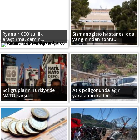
Ryanair CEO’su: İlk
Sismanogleio hastanesi oda
araştırma, camın...
yangınından sonra...
Sol grupların Türkiye’de
Atış poligonunda ağır
NATO karşıtı...
yaralanan kadın...