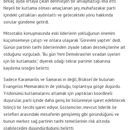
birkaç ayda ortaya çıkan derinleşen bir anlaşmazlığı ima etti.
Neşeli bir kutlama olması amaçlanan şey, muhafazakar parti
içindeki çatlakları aydınlattı ve gelecekteki yönü hakkında
sorular gündeme getirdi.
Mitsotakis konuşmasında eski liderlerin yokluğunun önemini
küçümsemeye çalıştı ve onlara ulaşarak “Görevimi yaptım” dedi.
Günün partinin tarihi liderlerinden ziyade taban destekçilerine ait
olduğunu vurguladı. “Bu gün Yeni Demokrasi’nin sıradan üyeleri
için bir kutlamadır,” diyerek odağı tekrar partinin tabanına
kaydırma isteğini belirtti.
Sadece Karamanlis ve Samaras’ın değil, Brüksel’de bulunan
Evangelos Meimarakis’in de yokluğu, toplantıya gölge düşürdü.
Yıldönümü kutlamalarını atlamak için yaptıkları koordineli
duyurular, parti içinde daha geniş bir bölünmeye işaret edebilecek
bilinçli bir tercihi işaret ediyor. Gözlemciler, mevcut liderlik ile
selefleri arasındaki mesafenin genişlemiş gibi göründüğünü ve
bunun merkez sağ partinin tarihi temellerinin risk altında
olabileceğini düşündürdüğünü belirtti.