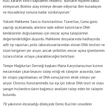
Ruci, kararın sınırlı kapsamını reddetti. “Bunların hiçbirini kabul
etmiyorum. Bizimle alay etmeye devam ediyorlar. Ben buradayım
ve mücadeleyi sonuna kadar sürdürüyorum.”
Yüksek Mahkeme Savcısı Konstantinos Tzavellas, Cuma günü
yaptığı açıklamada, ailelere iade edilen kalıntıların DNA
kimliklerinin doğrulanması için mezar açma taleplerinin
değerlendirildiğini duyurdu. Mahkeme dosyalarında halihazırda
adli tıp raporları, polis laboratuvarlarından alınan DNA testleri ve
ölüm belgeleri yer alıyor, ancak yetkililer, mezar açma işlemlerinin
tutarsızlıklar ortaya çıkarabileceğini belirtiyor.
Tempe Mağdurları Derneği başkanı Maria Karystianou’nun kızının
mezarından çıkarılmasını talep ettiği ek talepler arasında, tam
bir otopsi yapılmaması ve DNA sonuçlarının eksik olması yer
alıyor. Christos Konstantinidis ise eşi için tekrar DNA testi ve olası
yangın hızlandırıcıların bağımsız analizini talep eden bir talepte
bulundu.
78 yakınının imzaladığı dilekçede Denis Ruci’nin cesedinin