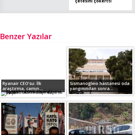
çetesini çökertti
Benzer Yazılar
Ryanair CEO’su: İlk
Sismanogleio hastanesi oda
araştırma, camın...
yangınından sonra...