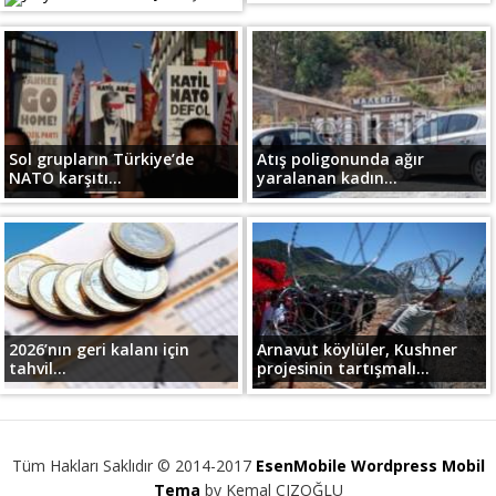
Sol grupların Türkiye’de
Atış poligonunda ağır
NATO karşıtı...
yaralanan kadın...
2026’nın geri kalanı için
Arnavut köylüler, Kushner
tahvil...
projesinin tartışmalı...
Tüm Hakları Saklıdır © 2014-2017
EsenMobile Wordpress Mobil
Tema
by Kemal CIZOĞLU