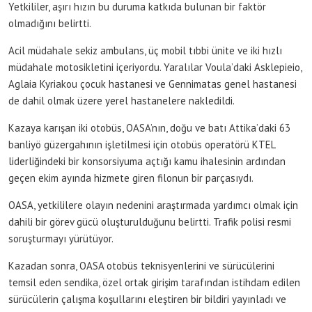
Yetkililer, aşırı hızın bu duruma katkıda bulunan bir faktör
olmadığını belirtti.
Acil müdahale sekiz ambulans, üç mobil tıbbi ünite ve iki hızlı
müdahale motosikletini içeriyordu. Yaralılar Voula’daki Asklepieio,
Aglaia Kyriakou çocuk hastanesi ve Gennimatas genel hastanesi
de dahil olmak üzere yerel hastanelere nakledildi.
Kazaya karışan iki otobüs, OASA’nın, doğu ve batı Attika’daki 63
banliyö güzergahının işletilmesi için otobüs operatörü KTEL
liderliğindeki bir konsorsiyuma açtığı kamu ihalesinin ardından
geçen ekim ayında hizmete giren filonun bir parçasıydı.
OASA, yetkililere olayın nedenini araştırmada yardımcı olmak için
dahili bir görev gücü oluşturulduğunu belirtti. Trafik polisi resmi
soruşturmayı yürütüyor.
Kazadan sonra, OASA otobüs teknisyenlerini ve sürücülerini
temsil eden sendika, özel ortak girişim tarafından istihdam edilen
sürücülerin çalışma koşullarını eleştiren bir bildiri yayınladı ve