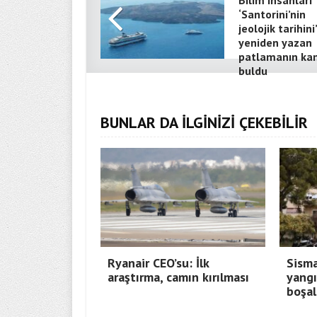
Bilim insanları
‘Santorini’nin
jeolojik tarihini’
yeniden yazan
patlamanın kan
buldu
BUNLAR DA İLGİNİZİ ÇEKEBİLİR
Ryanair CEO’su: İlk
Sisma
araştırma, camın kırılması
yangı
boşal