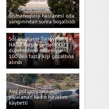
Sismanogleio hastanesi oda
yangınından sonra boşaltıldı
Sol grupların Türkiye’de
NATO karşıtı protestolar
düzenlemesi nedeniyle
100’den fazla kişi gözaltına
alındı
Atış poligonunda ağır
yaralanan kadın hayatını
kaybetti