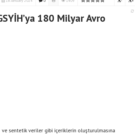
18 January 2024
0
1409
-
+
GSYİH’ya 180 Milyar Avro
ve sentetik veriler gibi içeriklerin oluşturulmasına