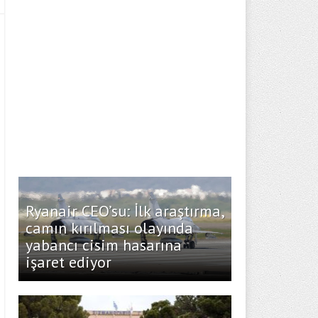
Ryanair CEO’su: İlk araştırma,
camın kırılması olayında
yabancı cisim hasarına
işaret ediyor