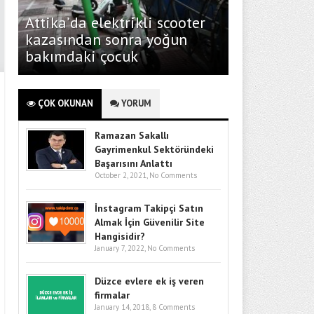
Attika’da elektrikli scooter
kazasından sonra yoğun
bakımdaki çocuk
ÇOK OKUNAN
YORUM
Ramazan Sakallı
Gayrimenkul Sektöründeki
Başarısını Anlattı
October 2, 2021,
No Comments
İnstagram Takipçi Satın
Almak İçin Güvenilir Site
Hangisidir?
January 7, 2022,
No Comments
Düzce evlere ek iş veren
firmalar
January 14, 2018,
8 Comments