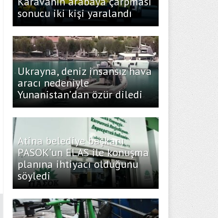
Karavanın arabaya çarpması
sonucu iki kişi yaralandı
Ukrayna, deniz insansız hava
aracı nedeniyle
Yunanistan’dan özür diledi
Atina belediye başkanı
PASOK’un ELAS ile konuşma
planına ihtiyacı olduğunu
söyledi