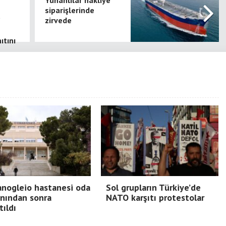
Yunanlılar nakliye
siparişlerinde
zirvede
ıtını
nogleio hastanesi oda
Sol grupların Türkiye’de
nından sonra
NATO karşıtı protestolar
tıldı