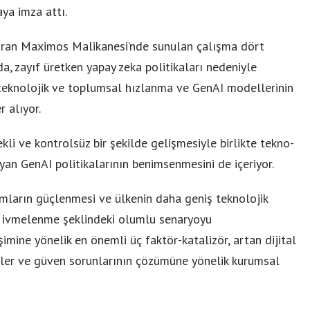
aya imza attı.
karan Maximos Malikanesi’nde sunulan çalışma dört
a, zayıf üretken yapay zeka politikaları nedeniyle
 teknolojik ve toplumsal hızlanma ve GenAI modellerinin
 alıyor.
kli ve kontrolsüz bir şekilde gelişmesiyle birlikte tekno-
ayan GenAI politikalarının benimsenmesini de içeriyor.
ımların güçlenmesi ve ülkenin daha geniş teknolojik
 ivmelenme şeklindeki olumlu senaryoyu
şimine yönelik en önemli üç faktör-katalizör, artan dijital
eler ve güven sorunlarının çözümüne yönelik kurumsal