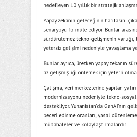
hedefleyen 10 yıllık bir stratejik anlaşm
Yapay zekanın geleceğinin haritasını çı
senaryoyu formüle ediyor. Bunlar arasınd
sürdürülemez tekno-gelişmenin varlığı,
yetersiz gelişimi nedeniyle yavaşlama yer
Bunlar ayrıca, üretken yapay zekanın süre
az gelişmişliği önlemek için yeterli olm
Çalışma, veri merkezlerine yapılan yatır
modernizasyonu nedeniyle tekno-sosyal
destekliyor. Yunanistan’da GenAI’nın geli
beceri edinme oranları, yasal düzenlem
müdahaleler ve kolaylaştırmalardır.