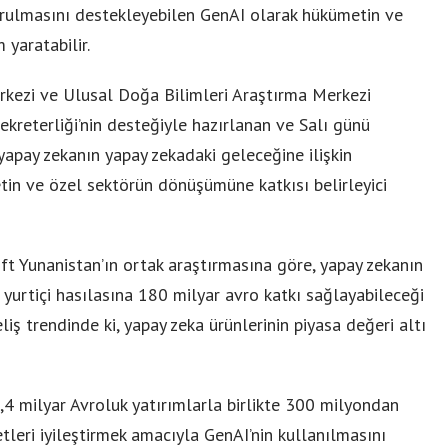
urulmasını destekleyebilen GenAI olarak hükümetin ve
 yaratabilir.
kezi ve Ulusal Doğa Bilimleri Araştırma Merkezi
kreterliği’nin desteğiyle hazırlanan ve Salı günü
yapay zekanın yapay zekadaki geleceğine ilişkin
tin ve özel sektörün dönüşümüne katkısı belirleyici
t Yunanistan’ın ortak araştırmasına göre, yapay zekanın
fi yurtiçi hasılasına 180 milyar avro katkı sağlayabileceği
liş trendinde ki, yapay zeka ürünlerinin piyasa değeri altı
,4 milyar Avroluk yatırımlarla birlikte 300 milyondan
tleri iyileştirmek amacıyla GenAI’nin kullanılmasını