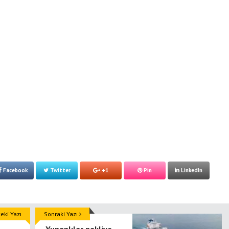
Facebook
Twitter
+1
Pin
LinkedIn
ki Yazı
Sonraki Yazı