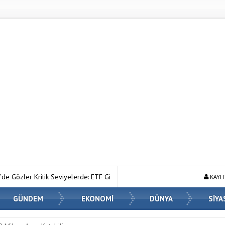
lerde: ETF Girişleri ve Makro Riskler Fiyatı Nasıl Etkiliyor?
Ahmet Ha
KAYIT
GÜNDEM
EKONOMİ
DÜNYA
SİYA