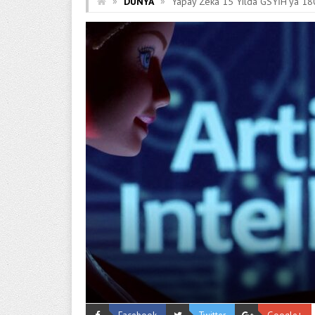
»
»
DÜNYA
Yapay Zeka 15 Yılda GSYİH’ya 180