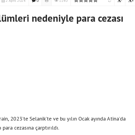
2 April 2024
0
1140
-
+
lümleri nedeniyle para cezası
ain, 2023’te Selanik’te ve bu yılın Ocak ayında Atina’da
 para cezasına çarptırıldı.