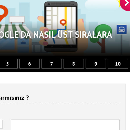
OGLE’DA NASIL ÜST SIRALARA
5
6
7
8
9
10
ırmısınız ?