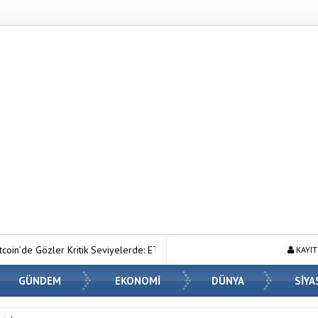
Seviyelerde: ETF Girişleri ve Makro Riskler Fiyatı Nasıl Etkiliyor?
Ah
KAYIT
GÜNDEM
EKONOMİ
DÜNYA
SİYA