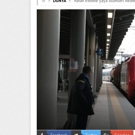
»
»
DÜNYA
Yunan trenine yaya ölümleri nede