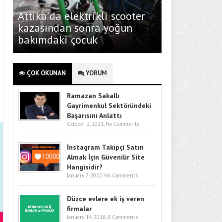
Attika’da elektrikli scooter
kazasından sonra yoğun
bakımdaki çocuk
ÇOK OKUNAN
YORUM
Ramazan Sakallı
Gayrimenkul Sektöründeki
Başarısını Anlattı
October 2, 2021,
No Comments
İnstagram Takipçi Satın
Almak İçin Güvenilir Site
Hangisidir?
January 7, 2022,
No Comments
Düzce evlere ek iş veren
firmalar
January 14, 2018,
8 Comments