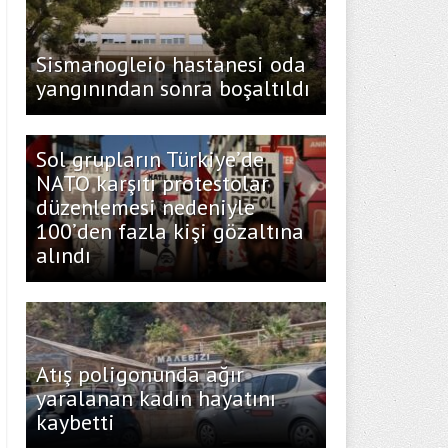
Sismanogleio hastanesi oda
yangınından sonra boşaltıldı
Sol grupların Türkiye’de
NATO karşıtı protestolar
düzenlemesi nedeniyle
100’den fazla kişi gözaltına
alındı
Atış poligonunda ağır
yaralanan kadın hayatını
kaybetti