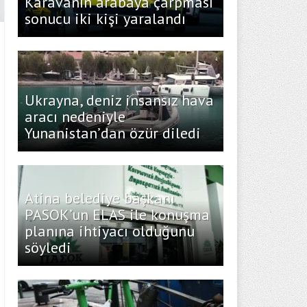
Karavanın arabaya çarpması
sonucu iki kişi yaralandı
Ukrayna, deniz insansız hava
aracı nedeniyle
Yunanistan’dan özür diledi
Atina belediye başkanı
PASOK’un ELAS ile konuşma
planına ihtiyacı olduğunu
söyledi