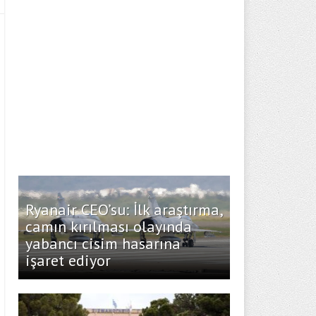
Ryanair CEO’su: İlk araştırma,
camın kırılması olayında
yabancı cisim hasarına
işaret ediyor