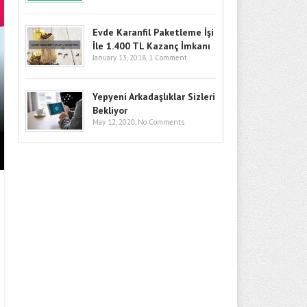
Evde Karanfil Paketleme İşi
İle 1.400 TL Kazanç İmkanı
January 13, 2018,
1 Comment
BITCOIN’DE GÖZLER KRITIK SEV
GIRIŞLERI VE MAKRO RISKLER F
Yepyeni Arkadaşlıklar Sizleri
Bekliyor
May 12, 2020,
No Comments