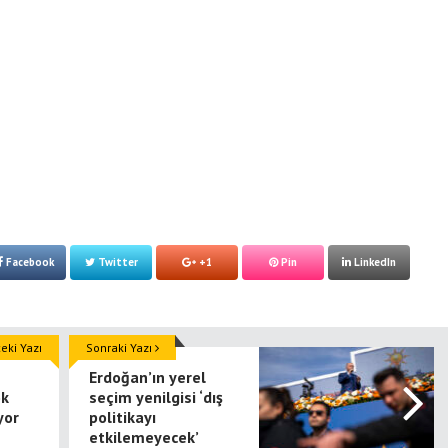
Facebook
Twitter
+1
Pin
LinkedIn
ki Yazı
Sonraki Yazı
Erdoğan’ın yerel
ok
seçim yenilgisi ‘dış
yor
politikayı
etkilemeyecek’