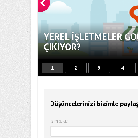
YEREL İŞLETMELER GO
OR
ÇIKIYOR?
1
2
3
4
Düşüncelerinizi bizimle paylaş
İsim
Gerekli