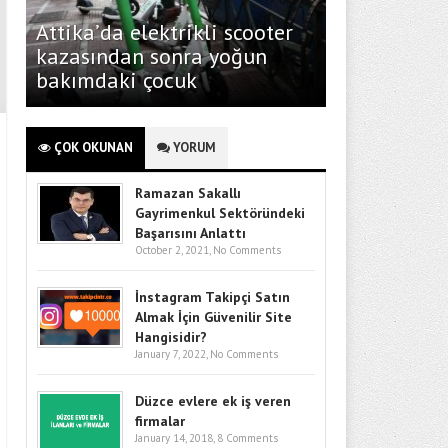
Attika’da elektrikli scooter
kazasından sonra yoğun
bakımdaki çocuk
ÇOK OKUNAN
YORUM
Ramazan Sakallı
Gayrimenkul Sektöründeki
Başarısını Anlattı
October 2, 2021,
No Comments
İnstagram Takipçi Satın
Almak İçin Güvenilir Site
Hangisidir?
January 7, 2022,
No Comments
Düzce evlere ek iş veren
firmalar
January 14, 2018,
8 Comments