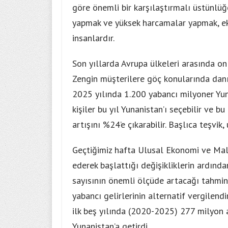
göre önemli bir karşılaştırmalı üstünlüğe
yapmak ve yüksek harcamalar yapmak, ek
insanlardır.
Son yıllarda Avrupa ülkeleri arasında onl
Zengin müşterilere göç konularında dan
2025 yılında 1.200 yabancı milyoner Yuna
kişiler bu yıl Yunanistan’ı seçebilir ve 
artışını %24’e çıkarabilir. Başlıca teşvik,
Geçtiğimiz hafta Ulusal Ekonomi ve Mali
ederek başlattığı değişikliklerin ardınd
sayısının önemli ölçüde artacağı tahmin e
yabancı gelirlerinin alternatif vergilend
ilk beş yılında (2020-2025) 277 milyon 
Yunanistan’a getirdi.