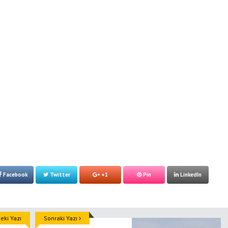
Facebook
Twitter
+1
Pin
LinkedIn
ki Yazı
Sonraki Yazı