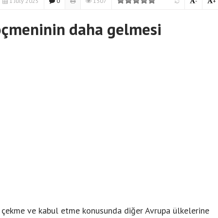
1 July 2025
0
1307
-
+
öçmeninin daha gelmesi
ri çekme ve kabul etme konusunda diğer Avrupa ülkelerine