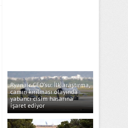
Ryanair CEO’su: İlk araştırma,
camın kırılması olayında
yabancı cisim hasarına
işaret ediyor