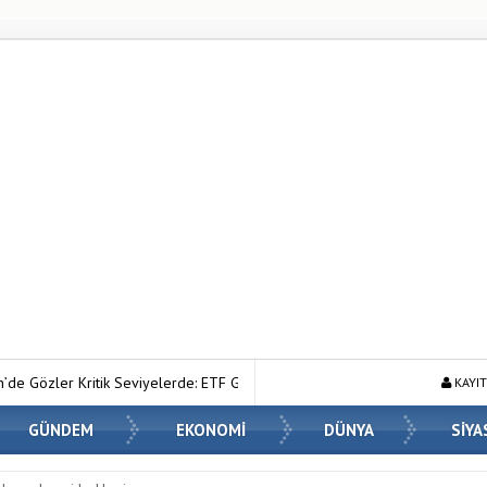
lerde: ETF Girişleri ve Makro Riskler Fiyatı Nasıl Etkiliyor?
Ahmet Ha
KAYIT
GÜNDEM
EKONOMİ
DÜNYA
SİYA