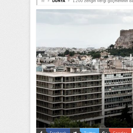
»
»
DÜNYA
1.200 zengin vergi göçmeninin d