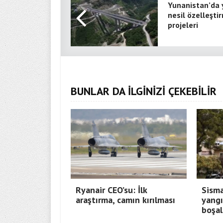
Yunanistan’da 
nesil özelleşti
projeleri
BUNLAR DA İLGİNİZİ ÇEKEBİLİR
Ryanair CEO’su: İlk
Sisma
araştırma, camın kırılması
yangı
boşal