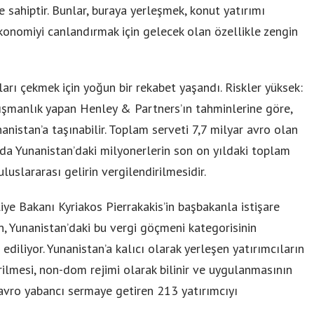
 sahiptir. Bunlar, buraya yerleşmek, konut yatırımı
onomiyi canlandırmak için gelecek olan özellikle zengin
arı çekmek için yoğun bir rekabet yaşandı. Riskler yüksek:
ışmanlık yapan Henley & Partners’ın tahminlerine göre,
nistan’a taşınabilir. Toplam serveti 7,7 milyar avro olan
bu da Yunanistan’daki milyonerlerin son on yıldaki toplam
 uluslararası gelirin vergilendirilmesidir.
ye Bakanı Kyriakos Pierrakakis’in başbakanla istişare
an, Yunanistan’daki bu vergi göçmeni kategorisinin
diliyor. Yunanistan’a kalıcı olarak yerleşen yatırımcıların
irilmesi, non-dom rejimi olarak bilinir ve uygulanmasının
avro yabancı sermaye getiren 213 yatırımcıyı