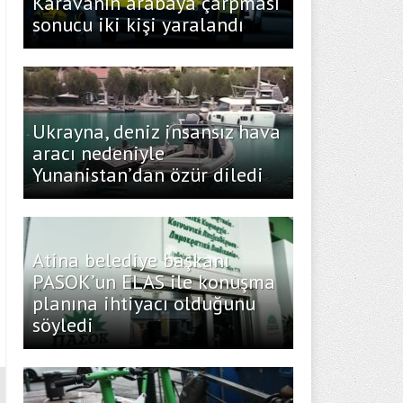
Karavanın arabaya çarpması
sonucu iki kişi yaralandı
Ukrayna, deniz insansız hava
aracı nedeniyle
Yunanistan’dan özür diledi
Atina belediye başkanı
PASOK’un ELAS ile konuşma
planına ihtiyacı olduğunu
söyledi