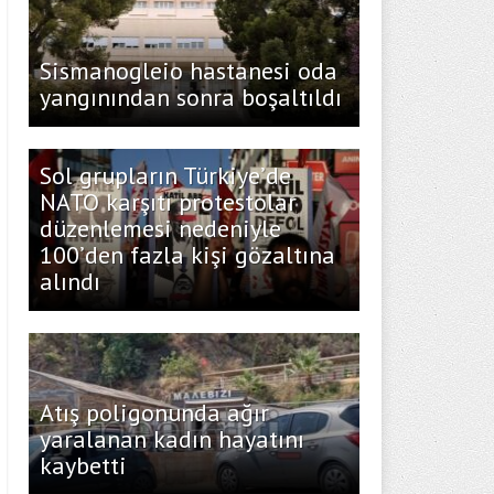
Sismanogleio hastanesi oda
yangınından sonra boşaltıldı
Sol grupların Türkiye’de
NATO karşıtı protestolar
düzenlemesi nedeniyle
100’den fazla kişi gözaltına
alındı
Atış poligonunda ağır
yaralanan kadın hayatını
kaybetti