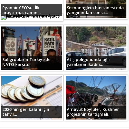
Ryanair CEO’su: İlk
Sismanogleio hastanesi oda
araştırma, camın...
yangınından sonra...
Sol grupların Türkiye’de
Atış poligonunda ağır
NATO karşıtı...
yaralanan kadın...
2026’nın geri kalanı için
Arnavut köylüler, Kushner
tahvil...
projesinin tartışmalı...