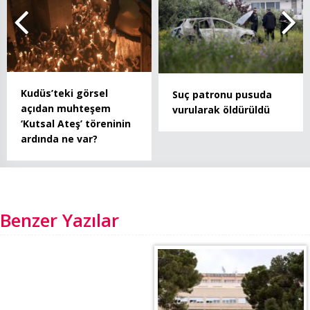
Kudüs’teki görsel
Suç patronu pusuda
açıdan muhteşem
vurularak öldürüldü
‘Kutsal Ateş’ töreninin
ardında ne var?
Benzer Yazılar