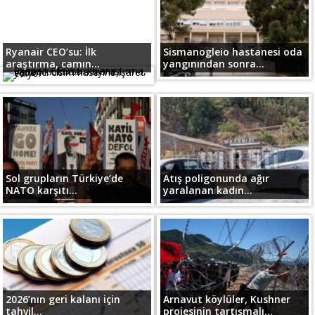
Ryanair CEO’su: İlk
Sismanogleio hastanesi oda
araştırma, camın...
yangınından sonra...
Sol grupların Türkiye’de
Atış poligonunda ağır
NATO karşıtı...
yaralanan kadın...
2026’nın geri kalanı için
Arnavut köylüler, Kushner
tahvil...
projesinin tartışmalı...