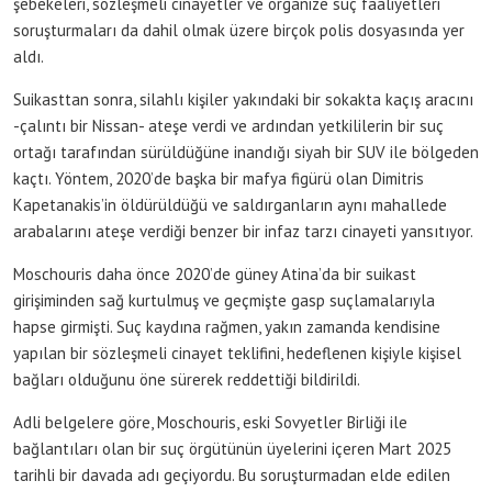
şebekeleri, sözleşmeli cinayetler ve organize suç faaliyetleri
soruşturmaları da dahil olmak üzere birçok polis dosyasında yer
aldı.
Suikasttan sonra, silahlı kişiler yakındaki bir sokakta kaçış aracını
-çalıntı bir Nissan- ateşe verdi ve ardından yetkililerin bir suç
ortağı tarafından sürüldüğüne inandığı siyah bir SUV ile bölgeden
kaçtı. Yöntem, 2020’de başka bir mafya figürü olan Dimitris
Kapetanakis’in öldürüldüğü ve saldırganların aynı mahallede
arabalarını ateşe verdiği benzer bir infaz tarzı cinayeti yansıtıyor.
Moschouris daha önce 2020’de güney Atina’da bir suikast
girişiminden sağ kurtulmuş ve geçmişte gasp suçlamalarıyla
hapse girmişti. Suç kaydına rağmen, yakın zamanda kendisine
yapılan bir sözleşmeli cinayet teklifini, hedeflenen kişiyle kişisel
bağları olduğunu öne sürerek reddettiği bildirildi.
Adli belgelere göre, Moschouris, eski Sovyetler Birliği ile
bağlantıları olan bir suç örgütünün üyelerini içeren Mart 2025
tarihli bir davada adı geçiyordu. Bu soruşturmadan elde edilen