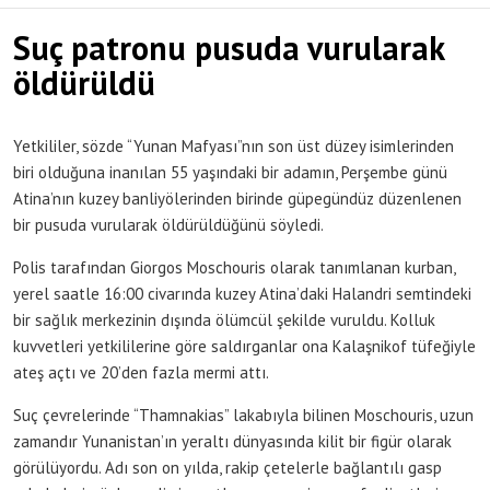
Suç patronu pusuda vurularak
öldürüldü
Yetkililer, sözde “Yunan Mafyası”nın son üst düzey isimlerinden
biri olduğuna inanılan 55 yaşındaki bir adamın, Perşembe günü
Atina’nın kuzey banliyölerinden birinde güpegündüz düzenlenen
bir pusuda vurularak öldürüldüğünü söyledi.
Polis tarafından Giorgos Moschouris olarak tanımlanan kurban,
yerel saatle 16:00 civarında kuzey Atina’daki Halandri semtindeki
bir sağlık merkezinin dışında ölümcül şekilde vuruldu. Kolluk
kuvvetleri yetkililerine göre saldırganlar ona Kalaşnikof tüfeğiyle
ateş açtı ve 20’den fazla mermi attı.
Suç çevrelerinde “Thamnakias” lakabıyla bilinen Moschouris, uzun
zamandır Yunanistan’ın yeraltı dünyasında kilit bir figür olarak
görülüyordu. Adı son on yılda, rakip çetelerle bağlantılı gasp